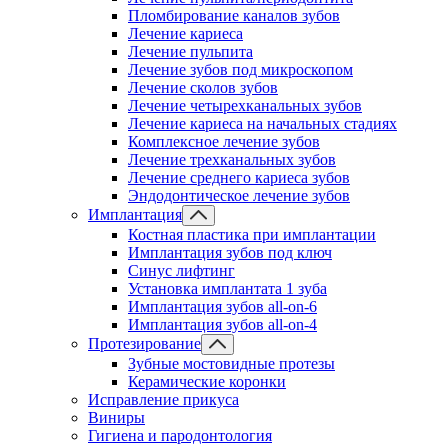
Пломбирование каналов зубов
Лечение кариеса
Лечение пульпита
Лечение зубов под микроскопом
Лечение сколов зубов
Лечение четырехканальных зубов
Лечение кариеса на начальных стадиях
Комплексное лечение зубов
Лечение трехканальных зубов
Лечение среднего кариеса зубов
Эндодонтическое лечение зубов
Имплантация
Костная пластика при имплантации
Имплантация зубов под ключ
Синус лифтинг
Установка имплантата 1 зуба
Имплантация зубов all-on-6
Имплантация зубов all-on-4
Протезирование
Зубные мостовидные протезы
Керамические коронки
Исправление прикуса
Виниры
Гигиена и пародонтология