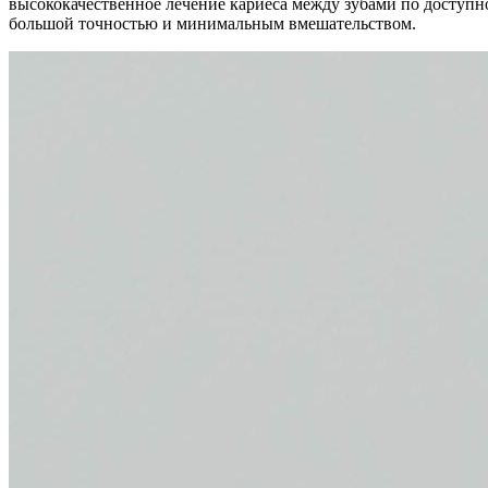
высококачественное лечение кариеса между зубами по доступн
большой точностью и минимальным вмешательством.