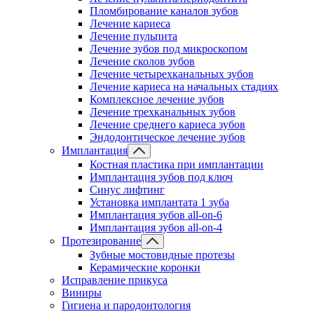
Пломбирование каналов зубов
Лечение кариеса
Лечение пульпита
Лечение зубов под микроскопом
Лечение сколов зубов
Лечение четырехканальных зубов
Лечение кариеса на начальных стадиях
Комплексное лечение зубов
Лечение трехканальных зубов
Лечение среднего кариеса зубов
Эндодонтическое лечение зубов
Имплантация
Костная пластика при имплантации
Имплантация зубов под ключ
Синус лифтинг
Установка имплантата 1 зуба
Имплантация зубов all-on-6
Имплантация зубов all-on-4
Протезирование
Зубные мостовидные протезы
Керамические коронки
Исправление прикуса
Виниры
Гигиена и пародонтология